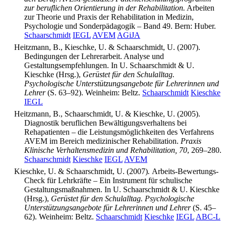
zur beruflichen Orientierung in der Rehabilitation.
Arbeiten
zur Theorie und Praxis der Rehabilitation in Medizin,
Psychologie und Sonderpädagogik – Band 49. Bern: Huber.
Schaarschmidt
IEGL
AVEM
AGiJA
Heitzmann, B., Kieschke, U. & Schaarschmidt, U. (2007).
Bedingungen der Lehrerarbeit. Analyse und
Gestaltungsempfehlungen. In U. Schaarschmidt & U.
Kieschke (Hrsg.),
Gerüstet für den Schulalltag.
Psychologische Unterstützungsangebote für Lehrerinnen und
Lehrer
(S. 63–92). Weinheim: Beltz.
Schaarschmidt
Kieschke
IEGL
Heitzmann, B., Schaarschmidt, U. & Kieschke, U. (2005).
Diagnostik beruflichen Bewältigungsverhaltens bei
Rehapatienten – die Leistungsmöglichkeiten des Verfahrens
AVEM im Bereich medizinischer Rehabilitation.
Praxis
Klinische Verhaltensmedizin und Rehabilitation, 70
, 269–280.
Schaarschmidt
Kieschke
IEGL
AVEM
Kieschke, U. & Schaarschmidt, U. (2007)
.
Arbeits-Bewertungs-
Check für Lehrkräfte – Ein Instrument für schulische
Gestaltungsmaßnahmen. In U. Schaarschmidt & U. Kieschke
(Hrsg.),
Gerüstet für den Schulalltag. Psychologische
Unterstützungsangebote für Lehrerinnen und Lehrer
(S. 45–
62). Weinheim: Beltz.
Schaarschmidt
Kieschke
IEGL
ABC-L