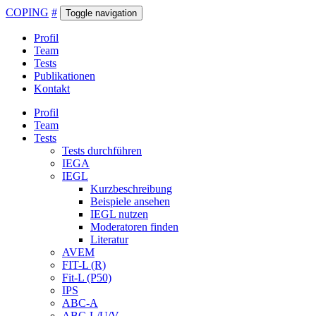
COPING
#
Toggle navigation
Profil
Team
Tests
Publikationen
Kontakt
Profil
Team
Tests
Tests durchführen
IEGA
IEGL
Kurzbeschreibung
Beispiele ansehen
IEGL nutzen
Moderatoren finden
Literatur
AVEM
FIT-L (R)
Fit-L (P50)
IPS
ABC-A
ABC-L/U/V