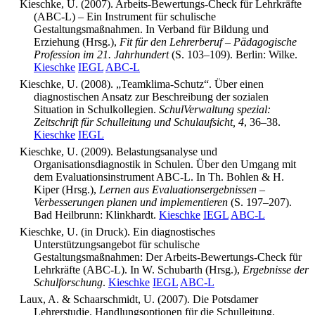
Kieschke, U. (2007). Arbeits-Bewertungs-Check für Lehrkräfte
(ABC-L) – Ein Instrument für schulische
Gestaltungsmaßnahmen. In Verband für Bildung und
Erziehung (Hrsg.),
Fit für den Lehrerberuf – Pädagogische
Profession im 21. Jahrhundert
(S. 103–109). Berlin: Wilke.
Kieschke
IEGL
ABC-L
Kieschke, U. (2008). „Teamklima-Schutz“. Über einen
diagnostischen Ansatz zur Beschreibung der sozialen
Situation in Schulkollegien.
SchulVerwaltung spezial:
Zeitschrift für Schulleitung und Schulaufsicht, 4
, 36–38.
Kieschke
IEGL
Kieschke, U. (2009). Belastungsanalyse und
Organisationsdiagnostik in Schulen. Über den Umgang mit
dem Evaluationsinstrument ABC-L. In Th. Bohlen & H.
Kiper (Hrsg.),
Lernen aus Evaluationsergebnissen –
Verbesserungen planen und implementieren
(S. 197–207).
Bad Heilbrunn: Klinkhardt.
Kieschke
IEGL
ABC-L
Kieschke, U. (in Druck). Ein diagnostisches
Unterstützungsangebot für schulische
Gestaltungsmaßnahmen: Der Arbeits-Bewertungs-Check für
Lehrkräfte (ABC-L). In W. Schubarth (Hrsg.),
Ergebnisse der
Schulforschung
.
Kieschke
IEGL
ABC-L
Laux, A. & Schaarschmidt, U. (2007). Die Potsdamer
Lehrerstudie. Handlungsoptionen für die Schulleitung.