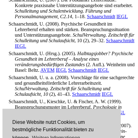
Konkrete praxisnahe Unterstützungsangebote sind erarbeitet.
Schulleitung und Schulentwicklung. Führung und
Personalmanagement, C2.14
, 1–18.
Schaarschmidt
IEGL
Schaarschmidt, U. (2008). Psychische Gesundheit im
Lehrerberuf erhalten und stärken. Beanspruchungssituation
und Unterstützungsangebote.
SchulVerwaltung. Zeitschrift für
Schulleitung und Schulaufsicht
, 10 (2), 29–32.
Schaarschmidt
IEGL
Schaarschmidt, U. (Hrsg.). (2005).
Halbtagsjobber? Psychische
Gesundheit im Lehrerberuf – Analyse eines
veränderungsbedürftigen Zustandes
(2. Aufl.)
.
Weinheim und
Basel: Beltz.
AVEM
IEGL
Schaarschmidt
IEGL
Schaarschmidt, U. u. a. (2008). Vorschläge für eine sachgerechte
und gesundheitsförderliche Lehrerarbeitszeit.
SchulVerwaltung. Zeitschrift für Schulleitung und
Schulaufsicht, 10
(2), 41–43.
Schaarschmidt
IEGL
Schaarschmidt, U., Kieschke, U. & Fischer, A. W. (1999).
Beanspruchungsmuster im Lehrerberuf.
Psychologie in
Erziehung und Unterricht 46(4).
244–268.
AVEM
IEGL
Fischer
Schaarschmidt
Kieschke
AVEM
Diese Website nutzt Cookies, um
Schaarschmidt, U., Sieland, B., Fischer, A. & Rahm, T. (2007).
bestmögliche Funktionalität bieten zu
Die Arbeitszeit der Lehrerinnen und Lehrer in Nordrhein-
Westfalen. Ergebnisse und Vorschläge der Projektgruppe
können.
Weitere Informationen