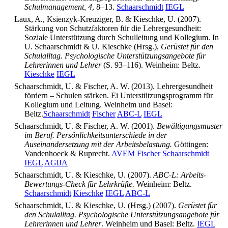
Schulmanagement, 4
, 8–13.
Schaarschmidt
IEGL
Laux, A., Ksienzyk-Kreuziger, B. & Kieschke, U. (2007).
Stärkung von Schutzfaktoren für die Lehrergesundheit:
Soziale Unterstützung durch Schulleitung und Kollegium. In
U. Schaarschmidt & U. Kieschke (Hrsg.),
Gerüstet für den
Schulalltag. Psychologische Unterstützungsangebote für
Lehrerinnen und Lehrer
(S. 93–116). Weinheim: Beltz.
Kieschke
IEGL
Schaarschmidt, U. & Fischer, A. W. (2013). Lehrergesundheit
fördern – Schulen stärken. Ei Unterstützungsprogramm für
Kollegium und Leitung. Weinheim und Basel:
Beltz.
Schaarschmidt
Fischer
ABC-L
IEGL
Schaarschmidt, U. & Fischer, A. W. (2001).
Bewältigungsmuster
im Beruf. Persönlichkeitsunterschiede in der
Auseinandersetzung mit der Arbeitsbelastung.
Göttingen:
Vandenhoeck & Ruprecht.
AVEM
Fischer
Schaarschmidt
IEGL
AGiJA
Schaarschmidt, U. & Kieschke, U. (2007).
ABC-L: Arbeits-
Bewertungs-Check für Lehrkräfte.
Weinheim: Beltz.
Schaarschmidt
Kieschke
IEGL
ABC-L
Schaarschmidt, U. & Kieschke, U. (Hrsg.) (2007).
Gerüstet für
den Schulalltag. Psychologische Unterstützungsangebote für
Lehrerinnen und Lehrer
. Weinheim und Basel: Beltz.
IEGL