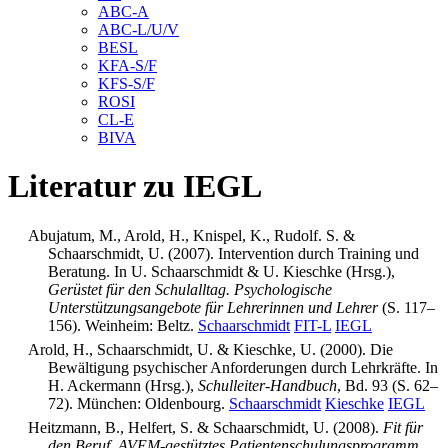
ABC-A
ABC-L/U/V
BESL
KFA-S/F
KFS-S/F
ROSI
CL-E
BIVA
Literatur zu IEGL
Abujatum, M., Arold, H., Knispel, K., Rudolf. S. &
Schaarschmidt, U. (2007). Intervention durch Training und
Beratung. In U. Schaarschmidt & U. Kieschke (Hrsg.),
Gerüstet für den Schulalltag. Psychologische
Unterstützungsangebote für Lehrerinnen und Lehrer
(S. 117
–
156). Weinheim: Beltz.
Schaarschmidt
FIT-L
IEGL
Arold, H., Schaarschmidt, U. & Kieschke, U. (2000). Die
Bewältigung psychischer Anforderungen durch Lehrkräfte. In
H. Ackermann (Hrsg.),
Schulleiter-Handbuch
, Bd. 93 (S. 62–
72). München: Oldenbourg.
Schaarschmidt
Kieschke
IEGL
Heitzmann, B., Helfert, S. & Schaarschmidt, U. (2008).
Fit für
den Beruf. AVEM-gestütztes Patientenschulungsprogramm