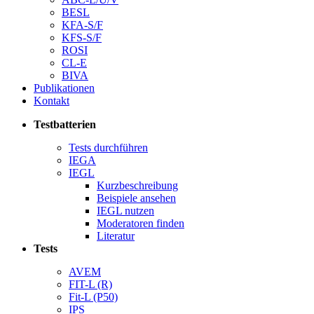
BESL
KFA-S/F
KFS-S/F
ROSI
CL-E
BIVA
Publikationen
Kontakt
Testbatterien
Tests durchführen
IEGA
IEGL
Kurzbeschreibung
Beispiele ansehen
IEGL nutzen
Moderatoren finden
Literatur
Tests
AVEM
FIT-L (R)
Fit-L (P50)
IPS