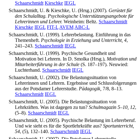
Schaarschmidt
Kieschke
IEGL
Schaarschmidt, U. & Kieschke, U. (Hrsg.) (2007)
. Gerüstet für
den Schulalltag. Psychologische Unterstützungsangebote für
Lehrerinnen und Lehrer.
Weinheim: Beltz.
Schaarschmidt
Kieschke
IEGL
FIT-L
AVEM
ABC-L
Schaarschmidt, U. (1999). Lehrerbelastung. Einführung in das
Themenheft.
Psychologie in Erziehung und Unterricht, 4
,
241–243.
Schaarschmidt
IEGL
Schaarschmidt, U. (1999). Psychische Gesundheit und
Motivation bei Lehrern. In D. Smolka (Hrsg.),
Motivation und
Mitarbeiterführung in der Schule
(S. 187–197). Neuwied:
Luchterhand.
Schaarschmidt
IEGL
Schaarschmidt, U. (2002). Die Belastungssituation von
Lehrerinnen und Lehrern. Ergebnisse und Schlussfolgerungen
aus der Potsdamer Lehrerstudie.
Pädagogik,
7/8, 8–13.
Schaarschmidt
IEGL
Schaarschmidt, U. (2005). Die Belastungssituation von
Lehrkräften. Was ist dagegen zu tun?
Schulmagazin 5–10, 12
,
(5–8).
Schaarschmidt
IEGL
Schaarschmidt, U. (2005). Psychische Belastung im Lehrerberuf.
Und wie sieht es für die Sportlehrkräfte aus?
Sportunterricht,
54
, (5), 132–140.
Schaarschmidt
IEGL
Schaarschmidt, U. (2007). Die Potsdamer Lehrerstudie.