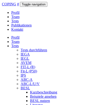
COPING
#
Toggle navigation
Profil
Team
Tests
Publikationen
Kontakt
Profil
Team
Tests
Tests durchführen
IEGA
IEGL
AVEM
FIT-L (R)
Fit-L (P50)
IPS
ABC-A
ABC-L/U/V
BESL
Kurzbeschreibung
Beispiele ansehen
BESL nutzen
Literatur