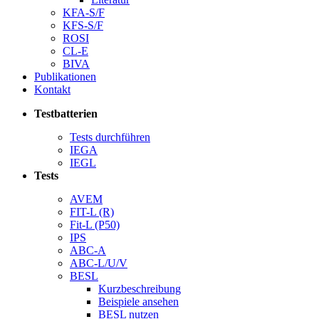
KFA-S/F
KFS-S/F
ROSI
CL-E
BIVA
Publikationen
Kontakt
Testbatterien
Tests durchführen
IEGA
IEGL
Tests
AVEM
FIT-L (R)
Fit-L (P50)
IPS
ABC-A
ABC-L/U/V
BESL
Kurzbeschreibung
Beispiele ansehen
BESL nutzen